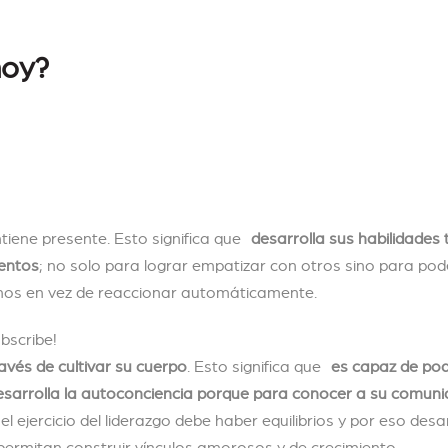
hoy?
ntiene presente. Esto significa que
desarrolla sus habilidades 
ientos
; no solo para lograr empatizar con otros sino para pod
chos en vez de reaccionar automáticamente.
ubscribe!
avés de cultivar su cuerpo
. Esto significa que
es capaz de po
arrolla la autoconciencia porque para conocer a su comun
el ejercicio del liderazgo debe haber equilibrios y por eso desa
permitan construir vínculos amorosos y de crecimiento.