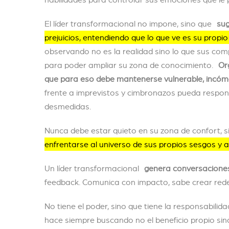
El líder transformacional no impone, sino que
sug
prejuicios, entendiendo que lo que ve es su prop
observando no es la realidad sino lo que sus com
para poder ampliar su zona de conocimiento.
Or
que para eso debe mantenerse vulnerable, incómo
frente a imprevistos y cimbronazos pueda respon
desmedidas.
Nunca debe estar quieto en su zona de confort, s
enfrentarse al universo de sus propios sesgos y a
Un líder transformacional
genera conversaciones 
feedback. Comunica con impacto, sabe crear redes
No tiene el poder, sino que tiene la responsabili
hace siempre buscando no el beneficio propio sin