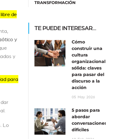
TRANSFORMACIÓN
libre de
TE PUEDE INTERESAR...
nta,
aótico y
Cómo
que
construir una
cultura
nadas y
organizacional
sólida: claves
para pasar del
dad para
discurso a la
acción
05
May
2026
 dar
al.
5 pasos para
abordar
conversaciones
. Lo
difíciles