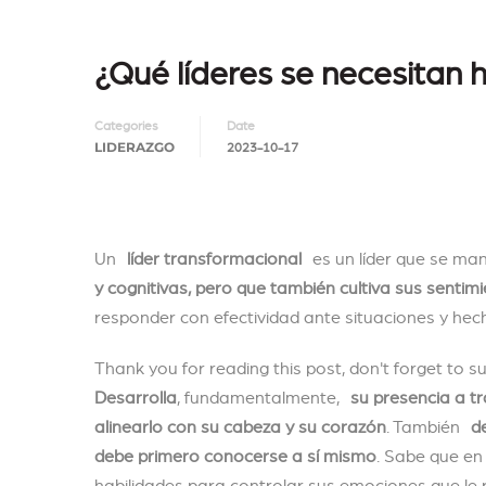
¿Qué líderes se necesitan 
Categories
Date
LIDERAZGO
2023-10-17
Un
líder transformacional
es un líder que se ma
y cognitivas, pero que también cultiva sus sentim
responder con efectividad ante situaciones y he
Thank you for reading this post, don't forget to s
Desarrolla
, fundamentalmente,
su presencia a tr
alinearlo con su cabeza y su corazón
. También
des
debe primero conocerse a sí mismo
. Sabe que en 
habilidades para controlar sus emociones que le 