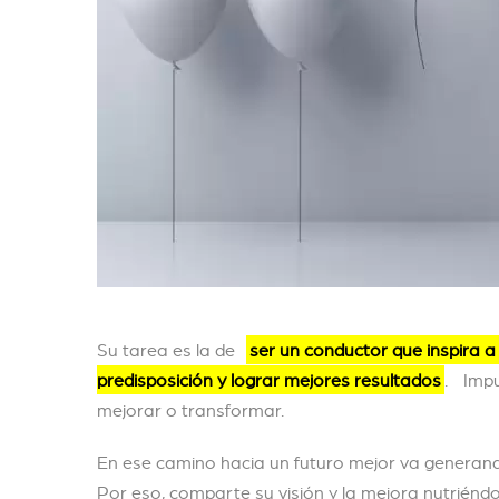
Su tarea es la de
ser un conductor que inspira a
predisposición y lograr mejores resultados
. Impu
mejorar o transformar.
En ese camino hacia un futuro mejor va generan
Por eso, comparte su visión y la mejora nutriénd