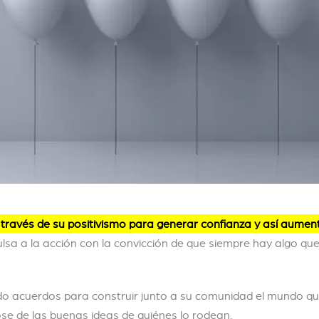
 través de su positivismo para generar confianza y así aument
lsa a la acción con la convicción de que siempre hay algo qu
do acuerdos para construir junto a su comunidad el mundo qu
ose de las buenas ideas de quiénes lo rodean.