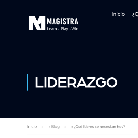
Inicio
¿
LIDERAZGO
Inicio
»
Blog
»
¿Qué líderes se necesitan hoy?