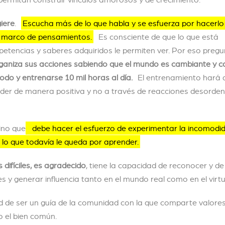
iere
.
Escucha más de lo que habla y se esfuerza por hacerlo 
io marco de pensamientos.
Es consciente de que lo que está
petencias y saberes adquiridos le permiten ver. Por eso pregu
ganiza sus acciones sabiendo que el mundo es cambiante y c
do y entrenarse 10 mil horas al día.
El entrenamiento hará 
der de manera positiva y no a través de reacciones desorde
ino que
debe hacer el esfuerzo de experimentar la incomodi
 lo que todavía le queda por aprender.
difíciles, es agradecido
, tiene la capacidad de reconocer y de
 y generar influencia tanto en el mundo real como en el virtu
dad de ser un guía de la comunidad con la que comparte valores
o el bien común.