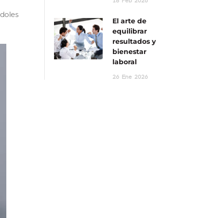
18
Feb
2026
ndoles
El arte de
equilibrar
resultados y
bienestar
laboral
26
Ene
2026