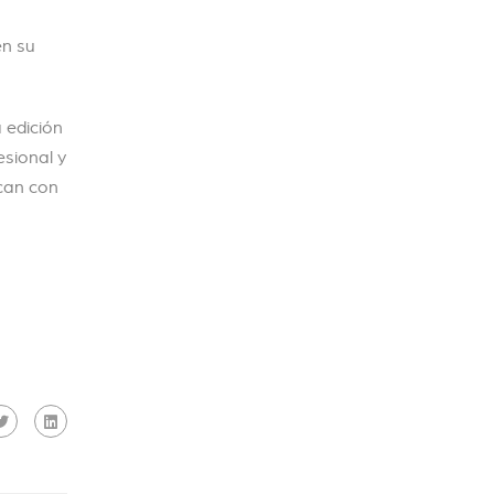
en su
 edición
sional y
can con