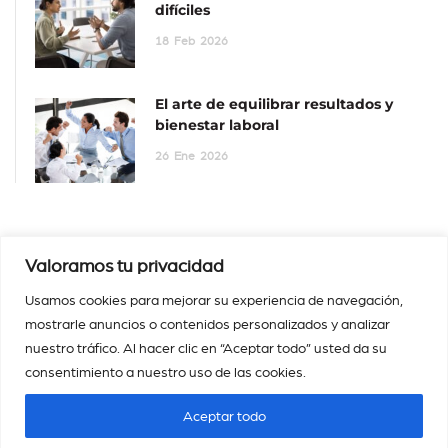
difíciles
18
Feb
2026
El arte de equilibrar resultados y
bienestar laboral
26
Ene
2026
Valoramos tu privacidad
Usamos cookies para mejorar su experiencia de navegación,
mostrarle anuncios o contenidos personalizados y analizar
nuestro tráfico. Al hacer clic en “Aceptar todo” usted da su
consentimiento a nuestro uso de las cookies.
Aceptar todo
©
2025 – Magistra. Todos los derechos reservados |