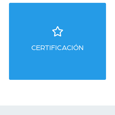
Los participantes realizan las actividades
de certificacón que incluyen proyectos de
coaching con clientes, autoevaluaciones y
CERTIFICACIÓN
trabajos de integración conceptual, reseña
de libros y proyectos de auto-coaching.