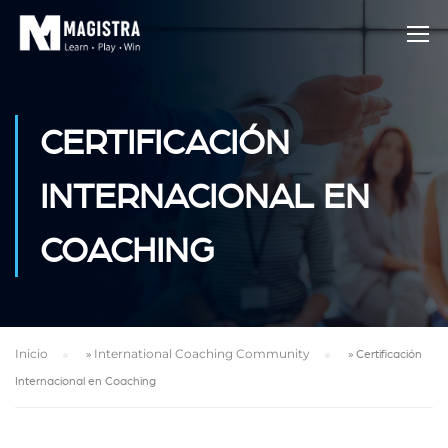
CERTIFICACIÓN
INTERNACIONAL EN
COACHING
Inicio
»
International Coaching Community
»
Certificación
Internacional en Coaching