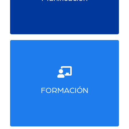
planificación de la experiencia de
aprendizaje
Este es el curso requerido para obtener la
certificación. Los participantes desarrollan
sus habilidades al aprender conceptos
FORMACIÓN
claves del coaching y ponerlos en práctica
todos los días.