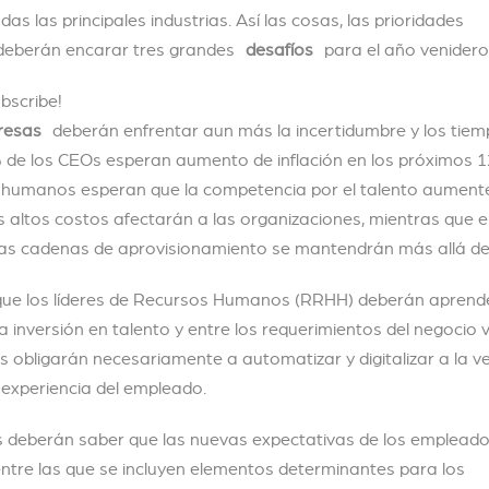
s las principales industrias. Así las cosas, las prioridades
 deberán encarar tres grandes
desafíos
para el año venidero
ubscribe!
resas
deberán enfrentar aun más la incertidumbre y los tie
90% de los CEOs esperan aumento de inflación en los próximos 1
os humanos esperan que la competencia por el talento aumente
os altos costos afectarán a las organizaciones, mientras que 
n las cadenas de aprovisionamiento se mantendrán más allá de
 que los líderes de Recursos Humanos (RRHH) deberán aprend
la inversión en talento y entre los requerimientos del negocio v
s obligarán necesariamente a automatizar y digitalizar a la v
 experiencia del empleado.
deres deberán saber que las nuevas expectativas de los emplead
entre las que se incluyen elementos determinantes para los