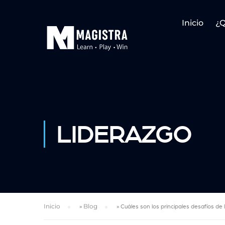
Inicio
¿
LIDERAZGO
Inicio
»
Blog
»
Cuáles son los principales desafíos de