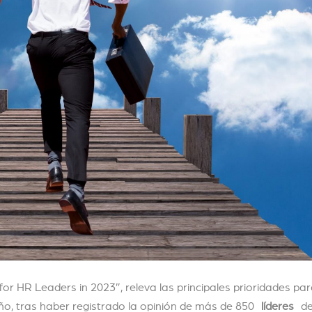
or HR Leaders in 2023″, releva las principales prioridades par
ño, tras haber registrado la opinión de más de 850
líderes
de