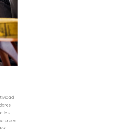
tividad
íderes
e los
ue creen
los