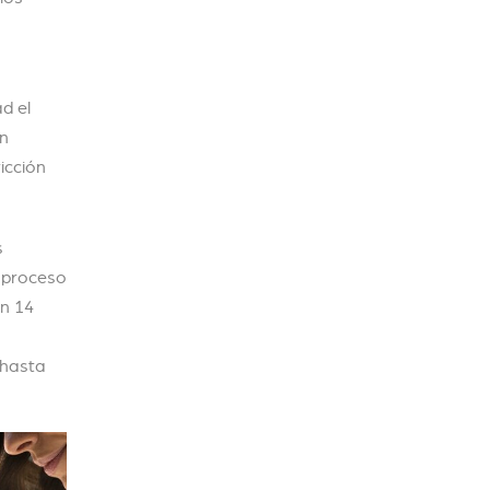
a
d el
án
icción
s
 proceso
en 14
 hasta