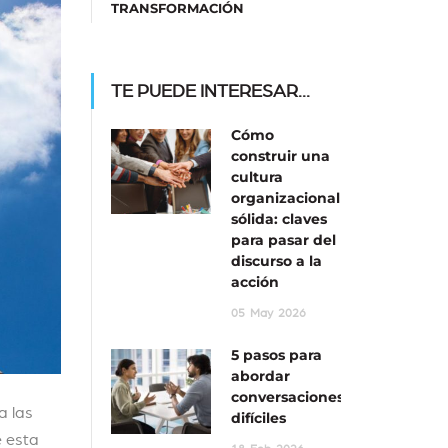
TRANSFORMACIÓN
TE PUEDE INTERESAR...
Cómo
construir una
cultura
organizacional
sólida: claves
para pasar del
discurso a la
acción
05
May
2026
5 pasos para
abordar
conversaciones
a las
difíciles
 esta