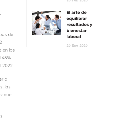
18
Feb
2026
El arte de
.
equilibrar
resultados y
bienestar
mpos de
laboral
2
26
Ene
2026
 en los
el 48%
l 2022.
er a
s. las
ez que
os